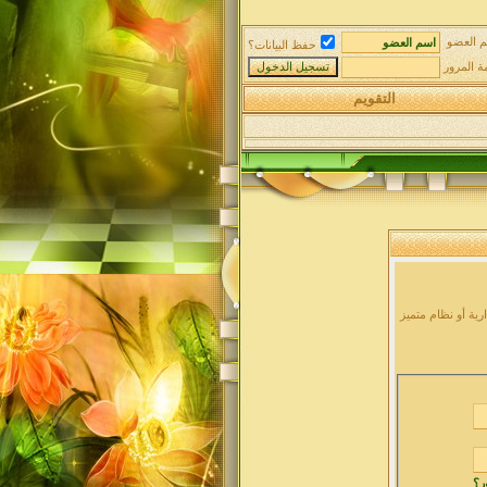
 العضو
حفظ البيانات؟
ة المرور
التقويم
ية أو نظام متميز
ر؟