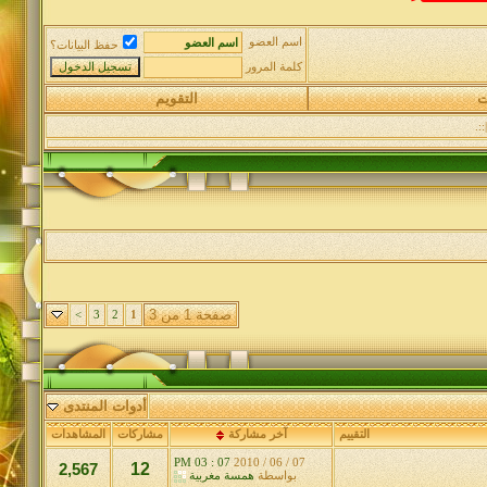
اسم العضو
حفظ البيانات؟
كلمة المرور
ت
التقويم
:.
صفحة 1 من 3
>
3
2
1
أدوات المنتدى
التقييم
آخر مشاركة
مشاركات
المشاهدات
07 : 03 PM
07 / 06 / 2010
2,567
12
بواسطة
همسة مغربية