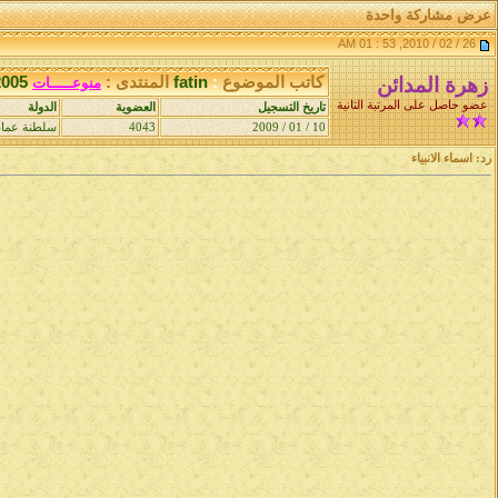
عرض مشاركة واحدة
26 / 02 / 2010, 53 : 01 AM
زهرة المدائن
كاتب الموضوع
:
fatin
المنتدى :
2005-2010
منوعـــــات
عضو حاصل على المرتبة الثانية
تاريخ التسجيل
العضوية
الدولة
10 / 01 / 2009
4043
سلطنة عما
رد: اسماء الانبياء