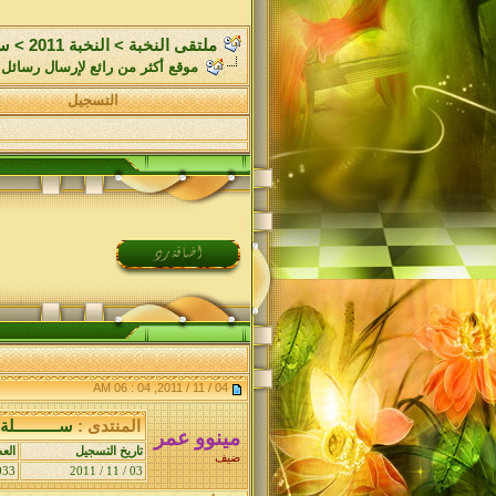
ملتقى النخبة
>
النخبة 2011
>
سـ
موقع أكثر من رائع لإرسال رسائل sms مجانية إلى جميع انحاء العال
التسجيل
04 / 11 / 2011, 04 : 06 AM
المنتدى :
ســــــــــلة
مينوو عمر
تاريخ التسجيل
الع
ضيف
033
03 / 11 / 2011