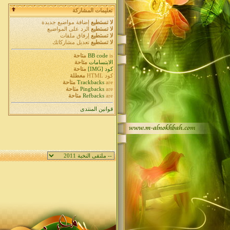
تعليمات المشاركة
لا تستطيع
إضافة مواضيع جديدة
لا تستطيع
الرد على المواضيع
لا تستطيع
إرفاق ملفات
لا تستطيع
تعديل مشاركاتك
is
BB code
متاحة
الابتسامات
متاحة
كود [IMG]
متاحة
كود HTML
معطلة
are
Trackbacks
متاحة
are
Pingbacks
متاحة
are
Refbacks
متاحة
قوانين المنتدى