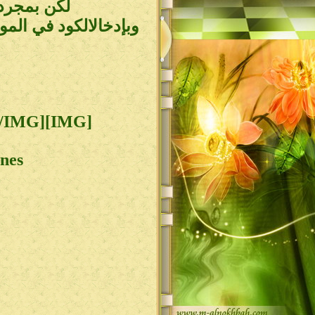
لكن بمجرد 
وبإدخالالكود في المو
[IMG]http://img180.**************/img180/6950/heregs2.gif[/IMG]
nes