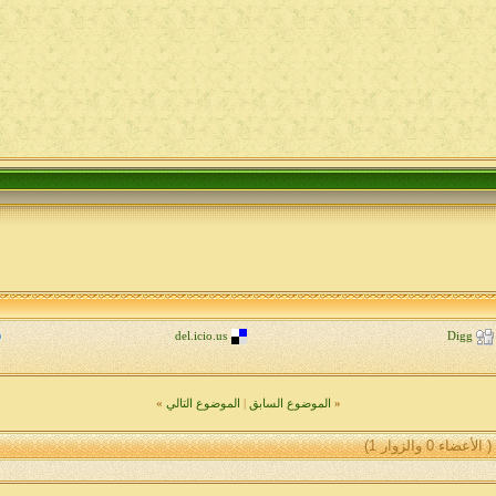
del.icio.us
Digg
«
الموضوع السابق
|
الموضوع التالي
»
( الأعضاء 0 والزوار 1)