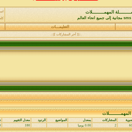
اسم
ـــــــــلة المهمــــــــــلات
م
كلم
التعليمـــات
.::||[ آخر المشاركات ]||::.
 المهمــــــــــلات
ضوية
المشاركات
بمعدل
المواضيع
الردود
معدل التقييم
ن
6
2
0.00 يوميا
180
0