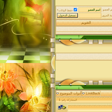
 العضو
حفظ البيانات؟
ة المرور
التقويم
LinkBack
أدوات الموضوع
المشاركة رقم:
1