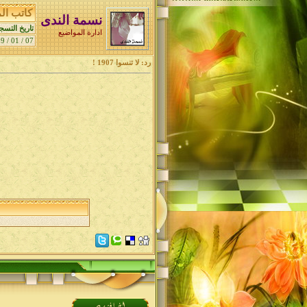
كاتب ا
نسمة الندى
تاريخ التسج
ادارة المواضيع
07 / 01 / 2009
رد: لا تنسوا 1907 !