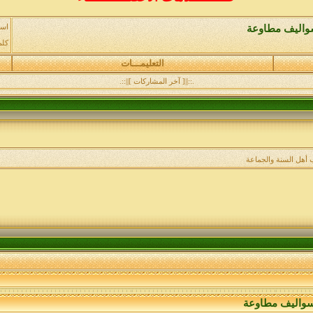
اسم
اليف مطاوعة
كلم
التعليمـــات
.::||[ آخر المشاركات ]||::.
 أهل السنة والجماعة
واليف مطاوعة