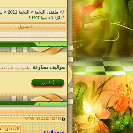
ملتقى النخبة
>
النخبة 2011
>
سو
لا تنسوا 1907 !
التسجيل
سواليف مطاوعة
مواضيع دينية على مذهب
18 / 12 / 2011, 28 : 06 AM
المنتدى :
س
سمرقندي