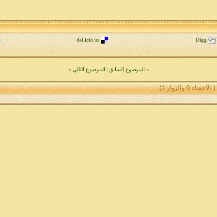
del.icio.us
Digg
«
الموضوع السابق
|
الموضوع التالي
»
( الأعضاء 0 والزوار 1)