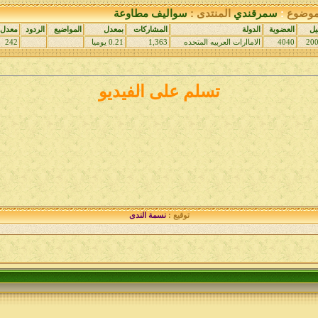
لموضوع
:
سمرقندي
المنتدى :
سواليف مطاوعة
يل
العضوية
الدولة
المشاركات
بمعدل
المواضيع
الردود
معدل ا
4040
الاماارات العربيه المتحده
1,363
0.21 يوميا
242
تسلم على الفيديو
توقيع :
نسمة الندى